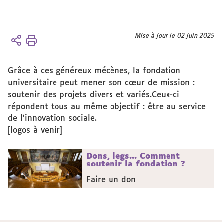
Vous
Mise à jour le 02 juin 2025
Accueil
êtes
Soutenir
ici :
la
Grâce à ces généreux mécènes, la fondation
Fondation
universitaire peut mener son cœur de mission :
Ils nous
soutenir des projets divers et variés.Ceux-ci
soutiennent
répondent tous au même objectif : être au service
de l'innovation sociale.
[logos à venir]
Dons, legs... Comment
soutenir la fondation ?
Faire un don